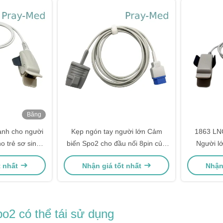
Băng
hình
ành cho người
Kẹp ngón tay người lớn Cảm
1863 LN
o trẻ sơ sinh
biến Spo2 cho đầu nối 8pin của
Người lớ
 Nihon Kohden
Northern Meditec 3m
t nhất
Nhận giá tốt nhất
Nhận
o2 có thể tái sử dụng