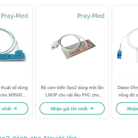
thuật số dùng
Bộ cảm biến Spo2 dùng một lần
Datex Ohm
t cho M9500
LNOP cho vật liệu PVC cho
nồng độ o
 7 pin
người lớn / trẻ em
t nhất
Nhận giá tốt nhất
Nhận