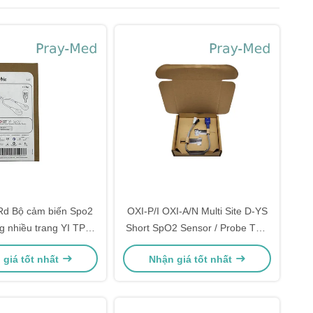
Rd Bộ cảm biến Spo2
OXI-P/I OXI-A/N Multi Site D-YS
ng nhiều trang YI TPU
Short SpO2 Sensor / Probe TPU
0,9m 4054
Jacket
 giá tốt nhất
Nhận giá tốt nhất