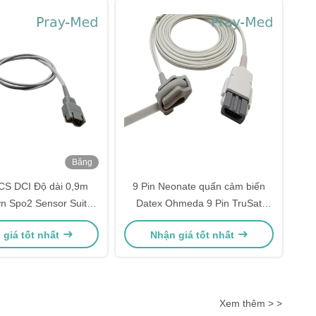
Băng
hình
CS DCI Độ dài 0,9m
9 Pin Neonate quấn cảm biến
n Spo2 Sensor Suit
Datex Ohmeda 9 Pin TruSat
bệnh nhân
SpO2 Probe
 giá tốt nhất
Nhận giá tốt nhất
Xem thêm > >