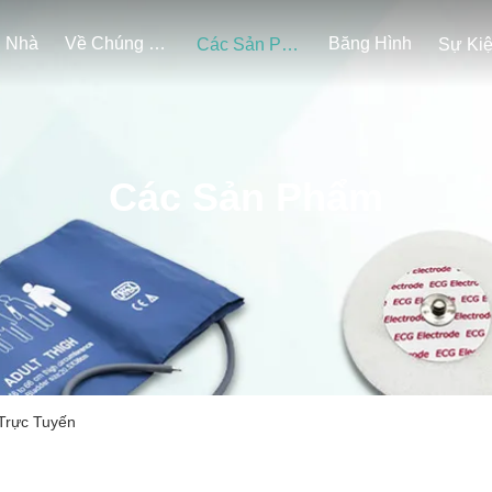
Nhà
Về Chúng Tôi
Băng Hình
Các Sản Phẩm
Sự Ki
Các Sản Phẩm
Trực Tuyến