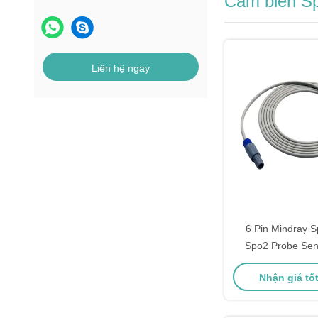
Cảm biến Sp
Liên hệ ngay
6 Pin Mindray S
Spo2 Probe Sens
PM9000 / 8000 Cá
Nhận giá tố