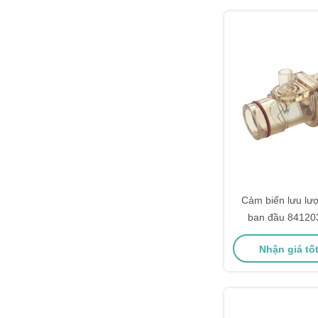
Cảm biến lưu lư
ban đầu 84120
FABIUS2000 O
Nhận giá tố
PPS