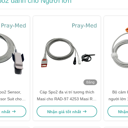
o2 dành cho Người lớn
Băng
hình
po2 Sensor,
Cáp Spo2 đa vị trí tương thích
Bộ cảm 
or Suit cho
Masi cho RAD-97 4253 Masi Red
người lớn
p 3m/10ft TPU
20-pin Connector
Đầu nối 
t nhất
Nhận giá tốt nhất
Nhận