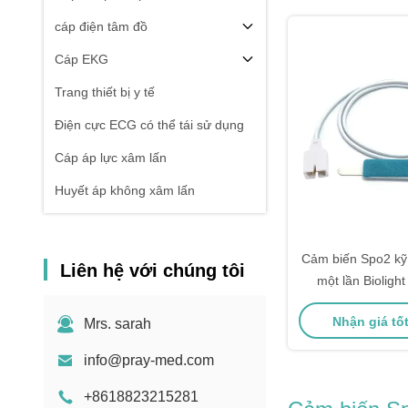
cáp điện tâm đồ
Cáp EKG
Trang thiết bị y tế
Điện cực ECG có thể tái sử dụng
Cáp áp lực xâm lấn
Huyết áp không xâm lấn
Phụ kiện thiết bị phẫu thuật điện
Chân đế Màn hình Bệnh nhân
Cảm biến Spo2 kỹ 
Liên hệ với chúng tôi
một lần Bioligh
M7000 DB
Nhận giá tố
Mrs. sarah
info@pray-med.com
+8618823215281