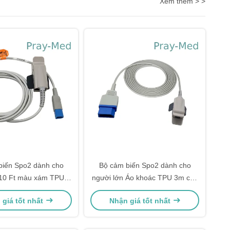
Xem thêm > >
biến Spo2 dành cho
Bộ cảm biến Spo2 dành cho
 10 Ft màu xám TPU 8
người lớn Áo khoác TPU 3m cho
nam định hình Pin D
đầu nối 8 chân của Meditec miền
 giá tốt nhất
Nhận giá tốt nhất
Bắc