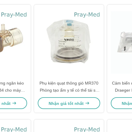
ợng ngăn kéo
Phụ kiện quạt thông gió MR370
Cảm biến 
34 cho máy
Phòng tạo ẩm y tế có thể tái sử
Draeger 
XYLOG 2000
dụng Fisher Paykel
tron
t nhất
Nhận giá tốt nhất
Nhận
U