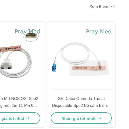
Xem thêm > >
 o M-LNCS OXI Spo2
GE Datex Ohmeda Trusat
g một lần 11 Pin 0,9m
Disposable Spo2 Bộ cảm biến 8
Áp dính dệt
đầu nối Pin 0.9m Chiều dài
 giá tốt nhất
Nhận giá tốt nhất