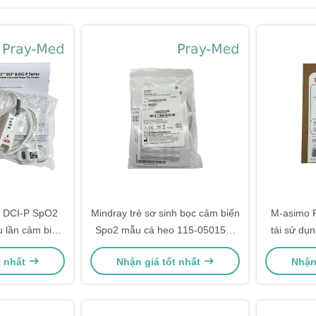
 DCI-P SpO2
Mindray trẻ sơ sinh bọc cảm biến
M-asimo 
 lần cảm biến
Spo2 mẫu cá heo 115-050154-
tái sử dụ
ay 4051
00 518BLH
t nhất
Nhận giá tốt nhất
Nhận