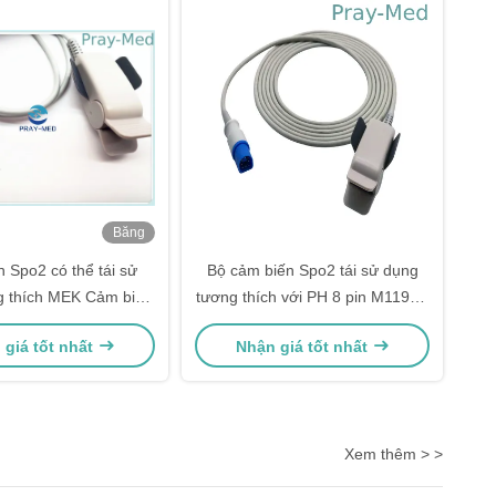
Băng
hình
 Spo2 có thể tái sử
Bộ cảm biến Spo2 tái sử dụng
g thích MEK Cảm biến
tương thích với PH 8 pin M1196A
y xung nhịp 7 pin
USA TE Chip
 giá tốt nhất
Nhận giá tốt nhất
Xem thêm > >