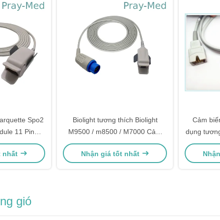
arquette Spo2
Biolight tương thích Biolight
Cảm biến
ule 11 Pin
M9500 / m8500 / M7000 Cảm
dụng tươn
m / 10ft
biến dùng cho người lớn có thể
đo ox
t nhất
Nhận giá tốt nhất
Nhận
sử dụng lại được 12pin với 3m
ng gió