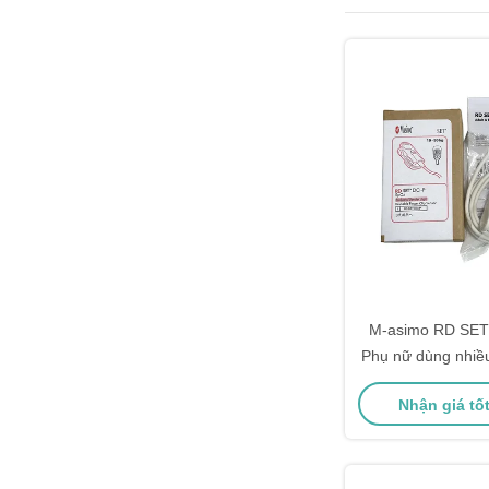
M-asimo RD SET
Phụ nữ dùng nhiều
clip ngón t
Nhận giá tố