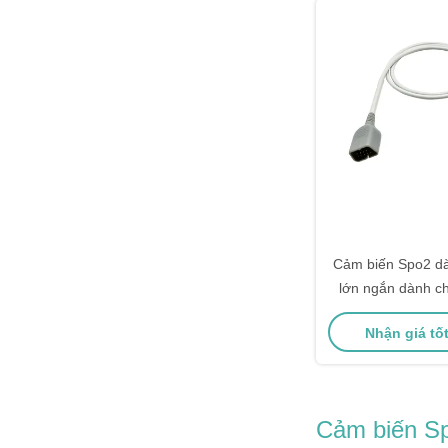
Cảm biến Spo2 d
lớn ngắn dành ch
cho đầu nối 9pin
Nhận giá tố
DB
Cảm biến Sp