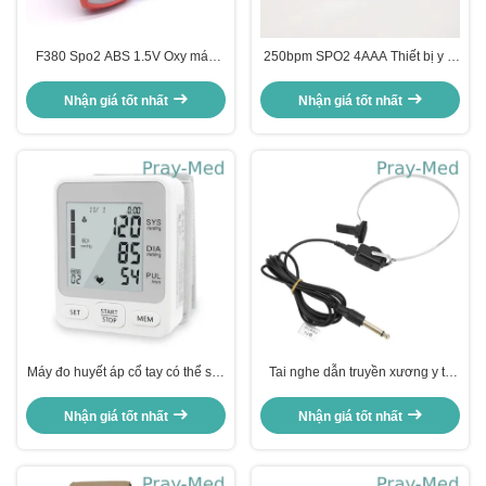
F380 Spo2 ABS 1.5V Oxy máu
250bpm SPO2 4AAA Thiết bị y tế
đầu ngón tay Oximeter 2,8 "OLED
Máy đo oxy xung cầm tay có nhiệt
độ
Nhận giá tốt nhất
Nhận giá tốt nhất
Máy đo huyết áp cổ tay có thể sạc
Tai nghe dẫn truyền xương y tế
lại với máy CE BP
bệnh viện cho máy đo thính lực
Nhận giá tốt nhất
Nhận giá tốt nhất