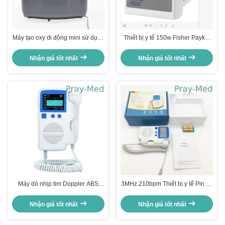
Máy tạo oxy di động mini sử dụng
Thiết bị y tế 150w Fisher Paykel
tại nhà
Máy tạo ẩm y tế MR850
Nhận giá tốt nhất
Nhận giá tốt nhất
Máy dò nhịp tim Doppler ABS
3MHz 210bpm Thiết bị y tế Pin có
DC3.7V 3MHz của thai nhi cho
thể sạc lại Doppler thai nhi cầm
phòng khám
tay
Nhận giá tốt nhất
Nhận giá tốt nhất