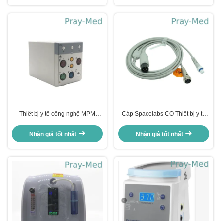
Thiết bị y tế công nghệ MPM
Cáp Spacelabs CO Thiết bị y tế
Platinum T5 Máy bệnh nhân
Cáp đầu ra tim mạch Trulink
Mindray Spo2
306655-001
Nhận giá tốt nhất
Nhận giá tốt nhất