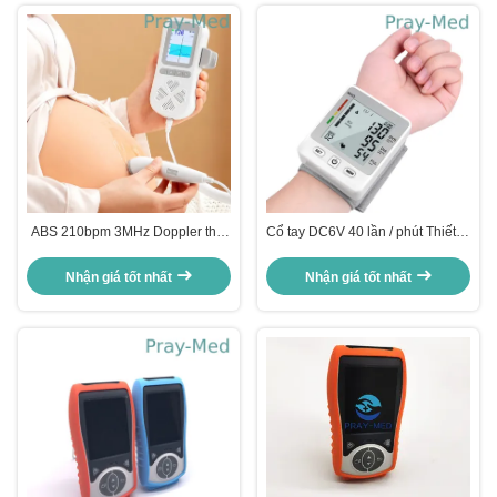
ABS 210bpm 3MHz Doppler thai
Cổ tay DC6V 40 lần / phút Thiết bị
nhi cho phụ nữ sinh trước
y tế Máy đo huyết áp điện tử
Nhận giá tốt nhất
Nhận giá tốt nhất