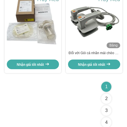
Băng
hình
Đối với Gói cá nhân mái chèo PH
Effica DFM100 453564810911
Nhận giá tốt nhất
Nhận giá tốt nhất
1
2
3
4