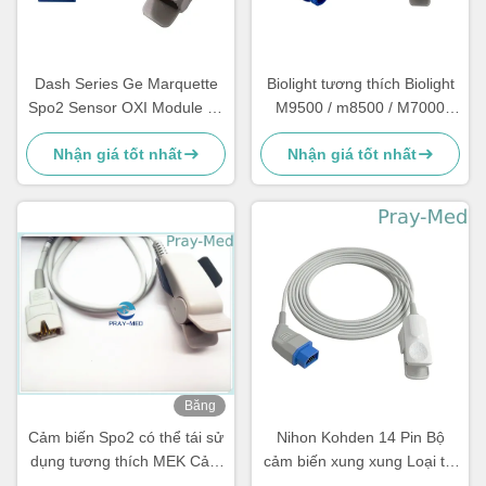
Dash Series Ge Marquette
Biolight tương thích Biolight
Spo2 Sensor OXI Module 11
M9500 / m8500 / M7000
Pin Connector 3m / 10ft
Cảm biến dùng cho người
Nhận giá tốt nhất
Nhận giá tốt nhất
lớn có thể sử dụng lại được
12pin với 3m
Băng
hình
Cảm biến Spo2 có thể tái sử
Nihon Kohden 14 Pin Bộ
dụng tương thích MEK Cảm
cảm biến xung xung Loại tái
biến đo oxy xung nhịp 7 pin
sử dụng Hàn Quốc Chips