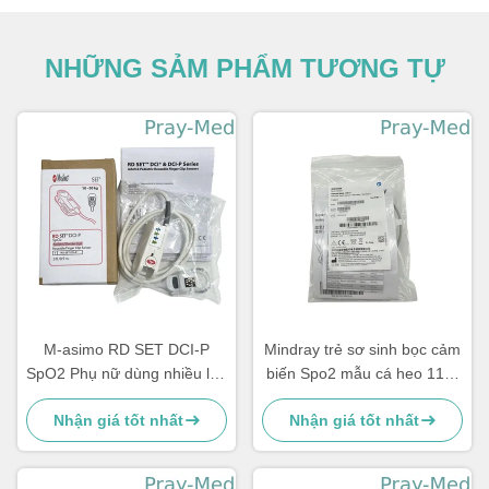
NHỮNG SẢM PHẨM TƯƠNG TỰ
M-asimo RD SET DCI-P
Mindray trẻ sơ sinh bọc cảm
SpO2 Phụ nữ dùng nhiều lần
biến Spo2 mẫu cá heo 115-
cảm biến clip ngón tay 4051
050154-00 518BLH
Nhận giá tốt nhất
Nhận giá tốt nhất