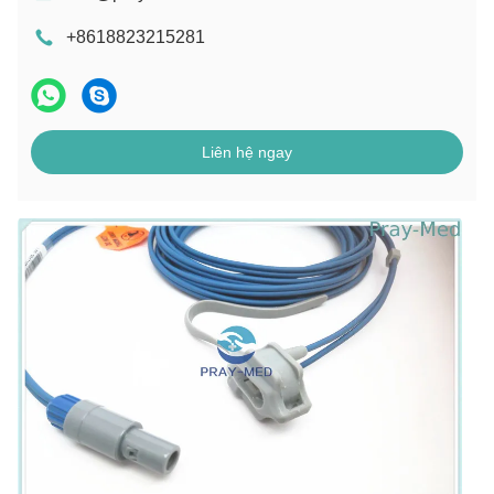
+8618823215281
Liên hệ ngay