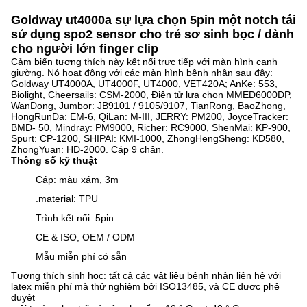
Goldway ut4000a sự lựa chọn 5pin một notch tái
sử dụng spo2 sensor cho trẻ sơ sinh bọc / dành
cho người lớn finger clip
Cảm biến tương thích này kết nối trực tiếp với màn hình cạnh
giường. Nó hoạt động với các màn hình bệnh nhân sau đây:
Goldway UT4000A, UT4000F, UT4000, VET420A; AnKe: 553,
Biolight, Cheersails: CSM-2000, Điện tử lựa chọn MMED6000DP,
WanDong, Jumbor: JB9101 / 9105/9107, TianRong, BaoZhong,
HongRunDa: EM-6, QiLan: M-III, JERRY: PM200, JoyceTracker:
BMD- 50, Mindray: PM9000, Richer: RC9000, ShenMai: KP-900,
Spurt: CP-1200, SHIPAI: KMI-1000, ZhongHengSheng: KD580,
ZhongYuan: HD-2000. Cáp 9 chân.
Thông số kỹ thuật
Cáp: màu xám, 3m
.material: TPU
Trình kết nối: 5pin
CE & ISO, OEM / ODM
Mẫu miễn phí có sẵn
Tương thích sinh học: tất cả các vật liệu bệnh nhân liên hệ với
latex miễn phí mà thử nghiệm bởi ISO13485, và CE được phê
duyệt