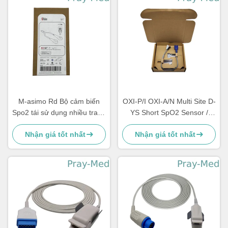
M-asimo Rd Bộ cảm biến
OXI-P/I OXI-A/N Multi Site D-
Spo2 tái sử dụng nhiều trang
YS Short SpO2 Sensor /
YI TPU 0,9m 4054
Probe TPU Jacket
Nhận giá tốt nhất
Nhận giá tốt nhất