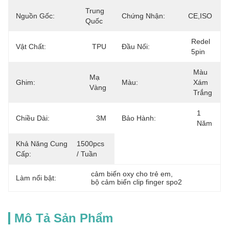
Trung 
Nguồn Gốc:
Chứng Nhận:
CE,ISO
Quốc
Redel 
Vật Chất:
TPU
Đầu Nối:
5pin
Màu 
Mạ 
Ghim:
Màu:
Xám 
Vàng
Trắng
1 
Chiều Dài:
3M
Bảo Hành:
Năm
Khả Năng Cung
1500pcs 
Cấp:
/ Tuần
cảm biến oxy cho trẻ em
, 
Làm nổi bật:
bộ cảm biến clip finger spo2
Mô Tả Sản Phẩm