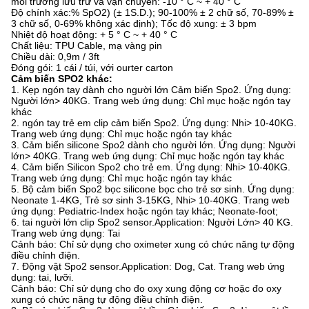
môi trường lưu trữ và vận chuyển: -10 ° C ~ + 40 ° C
Độ chính xác:% SpO2) (± 1S.D.); 90-100% ± 2 chữ số, 70-89% ±
3 chữ số, 0-69% không xác định); Tốc độ xung: ± 3 bpm
Nhiệt độ hoạt động: + 5 ° C ~ + 40 ° C
Chất liệu: TPU Cable, mạ vàng pin
Chiều dài: 0,9m / 3ft
Đóng gói: 1 cái / túi, với ourter carton
Cảm biến SPO2 khác:
1. Kẹp ngón tay dành cho người lớn Cảm biến Spo2. Ứng dụng:
Người lớn> 40KG. Trang web ứng dụng: Chỉ mục hoặc ngón tay
khác
2. ngón tay trẻ em clip cảm biến Spo2. Ứng dụng: Nhi> 10-40KG.
Trang web ứng dụng: Chỉ mục hoặc ngón tay khác
3. Cảm biến silicone Spo2 dành cho người lớn. Ứng dụng: Người
lớn> 40KG. Trang web ứng dụng: Chỉ mục hoặc ngón tay khác
4. Cảm biến Silicon Spo2 cho trẻ em. Ứng dụng: Nhi> 10-40KG.
Trang web ứng dụng: Chỉ mục hoặc ngón tay khác
5. Bộ cảm biến Spo2 bọc silicone bọc cho trẻ sơ sinh. Ứng dụng:
Neonate 1-4KG, Trẻ sơ sinh 3-15KG, Nhi> 10-40KG. Trang web
ứng dụng: Pediatric-Index hoặc ngón tay khác; Neonate-foot;
6. tai người lớn clip Spo2 sensor.Application: Người Lớn> 40 KG.
Trang web ứng dụng: Tai
Cảnh báo: Chỉ sử dụng cho oximeter xung có chức năng tự động
điều chỉnh điện.
7. Động vật Spo2 sensor.Application: Dog, Cat. Trang web ứng
dụng: tai, lưỡi.
Cảnh báo: Chỉ sử dụng cho đo oxy xung động cơ hoặc đo oxy
xung có chức năng tự động điều chỉnh điện.