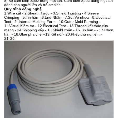
8. Bộ cảm biến Spo2 dùng một lần: Cảm biến Spo2 dùng một lần
dành cho người lớn và trẻ sơ sinh.
Quy trình công nghệ
1.Wire cắt - 2.Sheath Tước - 3.Shield Twisting - 4.Sleeve
Crimping - 5.Tin hàn - 6.End Nhấn - 7.Set Vỏ nhựa - 8.Electrical
Test - 9 .Internal Molding Form - 10.Outer Mold Forming -
11.Visual Kiểm tra - 12.Electrical Test - 13.Thread kết thúc của
mạng - 14.Shipping vấp - 15.Shield xoắn - 16.Tin hàn - - 17.Chọn
hàn - 18.Glue pha chế --19.Kết nối - 20.Phép thử nghiệm -
21.Gói