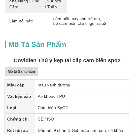
Khả Năng Cung
1500pcs 
Cấp:
/ Tuần
cảm biến oxy cho trẻ em
, 
Làm nổi bật:
bộ cảm biến clip finger spo2
Mô Tả Sản Phẩm
Covidien Thú y kẹp tai clip cảm biến spo2
Mô tả Sản phẩm
Màu cáp
màu xanh dương
Vật liệu cáp
Áo khoác TPU
Loại
Cảm biến SpO2
Chứng chỉ
CE / ISO
Kết nối xa
Đầu nối 9 chân D-Sub màu tím nam, có khóa