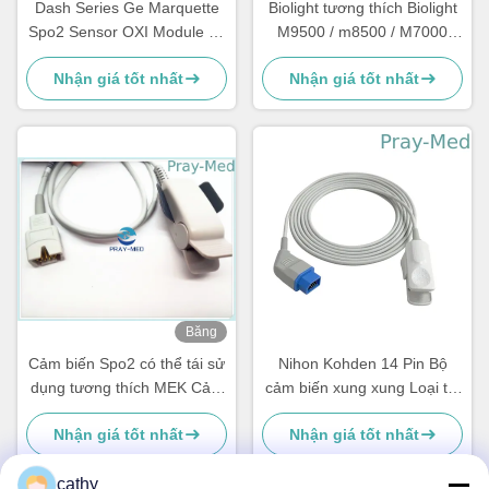
Dash Series Ge Marquette
Biolight tương thích Biolight
Spo2 Sensor OXI Module 11
M9500 / m8500 / M7000
Pin Connector 3m / 10ft
Cảm biến dùng cho người
Nhận giá tốt nhất
Nhận giá tốt nhất
lớn có thể sử dụng lại được
12pin với 3m
Băng
hình
Cảm biến Spo2 có thể tái sử
Nihon Kohden 14 Pin Bộ
dụng tương thích MEK Cảm
cảm biến xung xung Loại tái
biến đo oxy xung nhịp 7 pin
sử dụng Hàn Quốc Chips
Nhận giá tốt nhất
Nhận giá tốt nhất
Đường kính 4,0mm
cathy