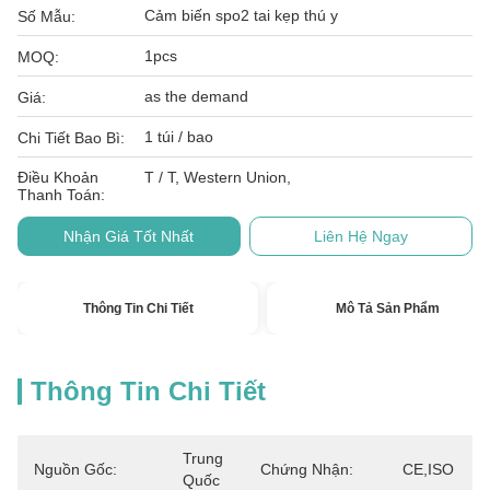
Cảm biến spo2 tai kẹp thú y
Số Mẫu:
1pcs
MOQ:
as the demand
Giá:
1 túi / bao
Chi Tiết Bao Bì:
Điều Khoản
T / T, Western Union,
Thanh Toán:
Nhận Giá Tốt Nhất
Liên Hệ Ngay
Thông Tin Chi Tiết
Mô Tả Sản Phẩm
Thông Tin Chi Tiết
Trung 
Nguồn Gốc:
Chứng Nhận:
CE,ISO
Quốc