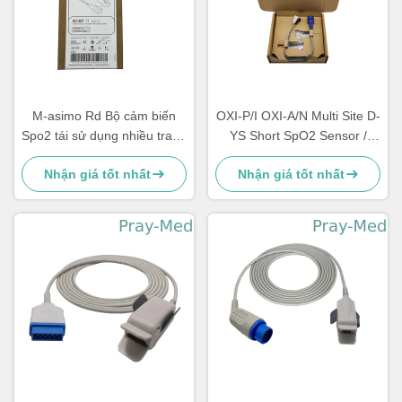
M-asimo Rd Bộ cảm biến
OXI-P/I OXI-A/N Multi Site D-
Spo2 tái sử dụng nhiều trang
YS Short SpO2 Sensor /
YI TPU 0,9m 4054
Probe TPU Jacket
Nhận giá tốt nhất
Nhận giá tốt nhất