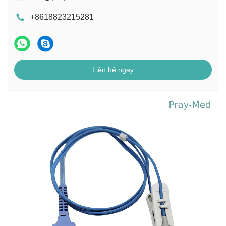
+8618823215281
Liên hệ ngay