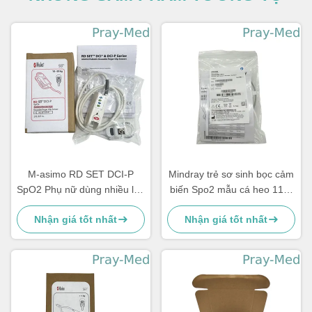
M-asimo RD SET DCI-P
Mindray trẻ sơ sinh bọc cảm
SpO2 Phụ nữ dùng nhiều lần
biến Spo2 mẫu cá heo 115-
cảm biến clip ngón tay 4051
050154-00 518BLH
Nhận giá tốt nhất
Nhận giá tốt nhất