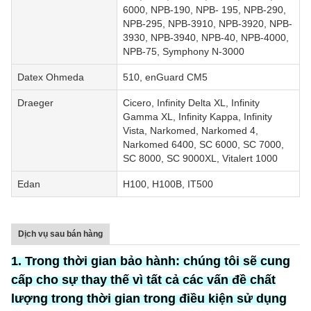
6000, NPB-190, NPB- 195, NPB-290,
NPB-295, NPB-3910, NPB-3920, NPB-
3930, NPB-3940, NPB-40, NPB-4000,
NPB-75, Symphony N-3000
Datex Ohmeda
510, enGuard CM5
Draeger
Cicero, Infinity Delta XL, Infinity
Gamma XL, Infinity Kappa, Infinity
Vista, Narkomed, Narkomed 4,
Narkomed 6400, SC 6000, SC 7000,
SC 8000, SC 9000XL, Vitalert 1000
Edan
H100, H100B, IT500
Dịch vụ sau bán hàng
1. Trong thời gian bảo hành:
chúng tôi sẽ cung
cấp cho sự thay thế
vì
tất cả các vấn đề chất
lượng trong thời gian trong điều kiện sử dụng