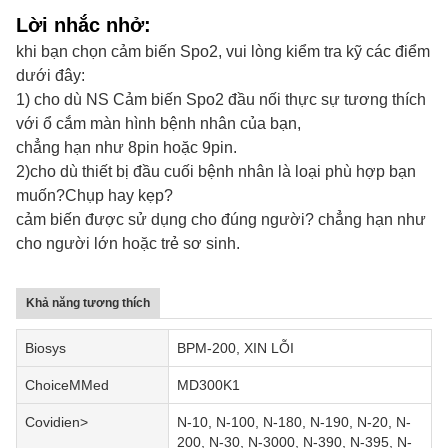
Lời nhắc nhở:
khi bạn chọn cảm biến Spo2, vui lòng kiểm tra kỹ các điểm
dưới đây:
1)
cho dù
NS
Cảm biến Spo2
đầu nối thực sự tương thích
với ổ cắm màn hình bệnh nhân của bạn,
chẳng hạn như 8pin hoặc 9pin.
2)
cho dù
thiết bị đầu cuối bệnh nhân là loại phù hợp bạn
muốn?Chụp hay kẹp?
cảm biến được sử dụng cho đúng người
?
chẳng hạn như
cho người lớn hoặc trẻ sơ sinh.
Khả năng tương thích
Biosys
BPM-200, XIN LỖI
ChoiceMMed
MD300K1
Covidien>
N-10, N-100, N-180, N-190, N-20, N-
200, N-30, N-3000, N-390, N-395, N-