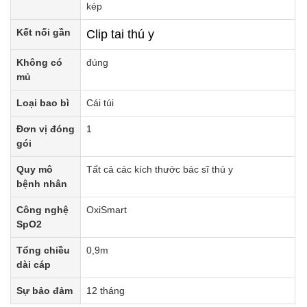
kép
Kết nối gần
Clip tai thú y
Không có
đúng
mủ
Loại bao bì
Cái túi
Đơn vị đóng
1
gói
Quy mô
Tất cả các kích thước bác sĩ thú y
bệnh nhân
Công nghệ
OxiSmart
SpO2
Tổng chiều
0,9m
dài cáp
Sự bảo đảm
12 tháng