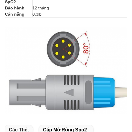
SpO2
Bảo hành
12 tháng
Cân nặng
0.3lb
Các Thẻ:
Cáp Mở Rộng Spo2