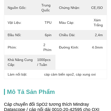
Trung 
Nguồn Gốc:
Chứng Nhận:
CE,ISO
Quốc
Xám 
Vật Liệu:
TPU
Màu Cáp:
Trắng
Đầu Nối:
6pin
Chiều Dài:
2,4m
2 
Phím:
Đường Kính:
4.0mm
Phím
Khả Năng Cung
1000pcs 
Cấp:
/ Tuần
Làm nổi bật:
cáp cảm biến spo2
, 
cáp xung oxi
Mô Tả Sản Phẩm
Cáp chuyển đổi SpO2 tương thích Mindray
Datascope / cáp nối dài 0010-20-42595 cho OXI