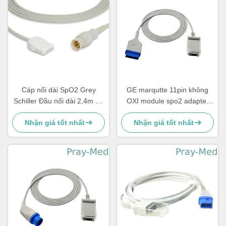
Cáp nối dài SpO2 Grey
GE marqutte 11pin không
Schiller Đầu nối dài 2,4m 8ft
OXI module spo2 adapter
8 chân
cáp / cáp mở rộng từ nhà
Nhận giá tốt nhất
Nhận giá tốt nhất
máy cung cấp