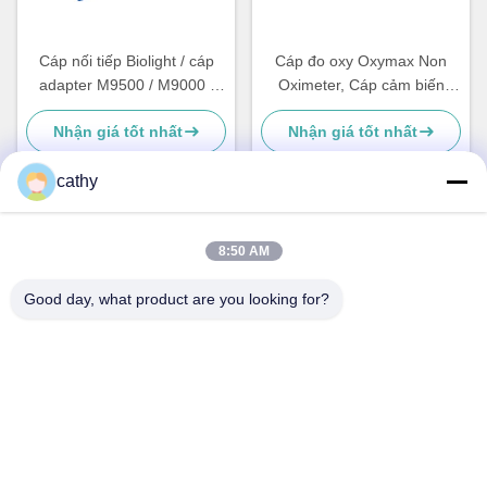
Cáp nối tiếp Biolight / cáp
Cáp đo oxy Oxymax Non
adapter M9500 / M9000 /
Oximeter, Cáp cảm biến
M7000 / M8000 tương thích
Ultraview Spel2 của
Nhận giá tốt nhất
Nhận giá tốt nhất
với 12pin
Spacelabs
cathy
Liên lạc nhanh
8:50 AM
Good day, what product are you looking for?
Địa chỉ
4-5 tầng, Tòa nhà 3,19 đường Bắc Danzi, đường Kengzi,
Quận Pingshan, Shenzhen, Trung Quốc
Điện thoại
86-755- 23247478
Email