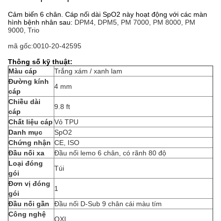
Cảm biến 6 chân. Cáp nối dài SpO2 này hoạt động với các màn
hình bệnh nhân sau:
DPM4, DPM5, PM 7000, PM 8000, PM
9000, Trio
mã gốc:0010-20-42595
Thông số kỹ thuật:
Màu cáp
Trắng xám / xanh lam
Đường kính
4 mm
cáp
Chiều dài
9.8 ft
cáp
Chất liệu cáp
Vỏ TPU
Danh mục
SpO2
Chứng nhận
CE, ISO
Đầu nối xa
Đầu nối lemo 6 chân, có rãnh 80 độ
Loại đóng
Túi
gói
Đơn vị đóng
1
gói
Đầu nối gần
Đầu nối D-Sub 9 chân cái màu tím
Công nghệ
OXI