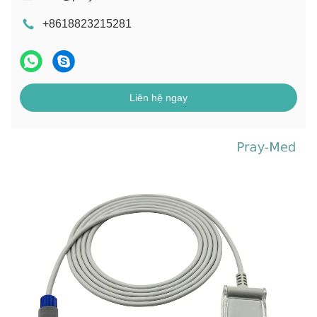
+8618823215281
Liên hệ ngay