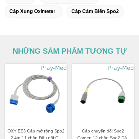
Cáp Xung Oximeter
Cáp Cảm Biến Spo2
NHỮNG SẢM PHẨM TƯƠNG TỰ
OXY ES3 Cáp mở rộng Spo2
Cáp chuyển đổi Spo2
2,4m 11 chân Đầu nối GE
Comen 12 chân Spo2 Dây