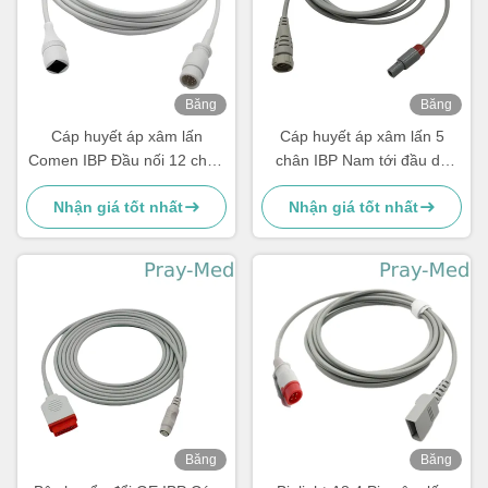
Băng
Băng
hình
hình
Cáp huyết áp xâm lấn
Cáp huyết áp xâm lấn 5
Comen IBP Đầu nối 12 chân
chân IBP Nam tới đầu dò
Áo khoác TPU màu xám 3m
Argon
Nhận giá tốt nhất
Nhận giá tốt nhất
Băng
Băng
hình
hình