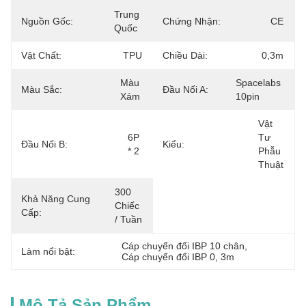
Trung 
Nguồn Gốc:
Chứng Nhận:
CE
Quốc
Vật Chất:
TPU
Chiều Dài:
0,3m
Màu 
Spacelabs 
Màu Sắc:
Đầu Nối A:
Xám
10pin
Vật 
6P 
Tư 
Đầu Nối B:
Kiểu:
* 2
Phẫu 
Thuật
300 
Khả Năng Cung
Chiếc 
Cấp:
/ Tuần
Cáp chuyển đổi IBP 10 chân
, 
Làm nổi bật:
Cáp chuyển đổi IBP 0
, 
3m
Mô Tả Sản Phẩm