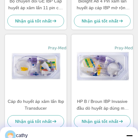
Bộ chuyển đổi GE IBP Cáp
Biolight A8 4 Pin xâm lấn
huyết áp xâm lấn 11 pin cho
huyết áp cáp IBP mở rộng
Dash 2500 2000 5000 4000
2.7m chiều dài
Nhận giá tốt nhất
Nhận giá tốt nhất
Cáp đo huyết áp xâm lấn Ibp
HP B / Broun IBP Invasive
Transducer
đầu dò huyết áp dùng một
lần Chất liệu TPU
Nhận giá tốt nhất
Nhận giá tốt nhất
cathy