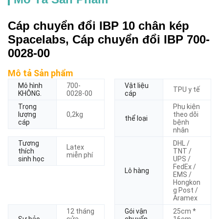
Cáp chuyển đổi IBP 10 chân kép
Spacelabs, Cáp chuyển đổi IBP 700-
0028-00
Mô tả Sản phẩm
Mô hình
700-
Vật liệu
TPU y tế
KHÔNG.
0028-00
cáp
Trọng
Phụ kiện
lượng
0,2kg
theo dõi
thể loại
cáp
bệnh
nhân
Tương
DHL /
Latex
thích
TNT /
miễn phí
sinh học
UPS /
FedEx /
Lô hàng
EMS /
Hongkon
g Post /
Aramex
12 tháng
Gói vận
25cm *