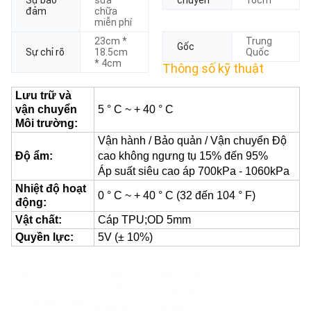
Sự bảo
sửa
chuyển
16cm
đảm
chữa
miễn phí
23cm *
Trung
Gốc
Sự chỉ rõ
18.5cm
Quốc
* 4cm
Thông số kỹ thuật
Lưu trữ và
vận chuyển
5 ° C ~ + 40 ° C
Môi trường:
Vận hành / Bảo quản / Vận chuyển Độ
Độ ẩm:
cao không ngưng tụ 15% đến 95%
Áp suất siêu cao áp 700kPa - 1060kPa
Nhiệt độ hoạt
0 ° C ~ + 40 ° C (32 đến 104 ° F)
động:
Vật chất:
Cáp TPU;OD 5mm
Quyền lực:
5V (± 10%)