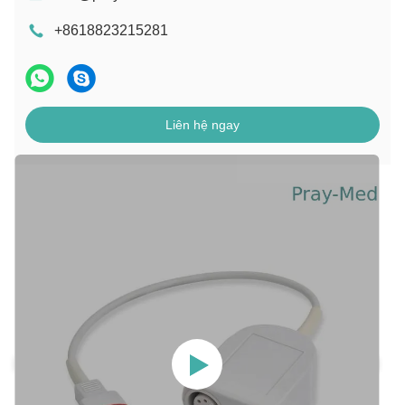
+8618823215281
Liên hệ ngay