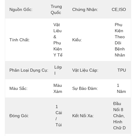
Trung 
Nguồn Gốc:
Chứng Nhận:
CE,ISO
Quốc
Vật 
Phụ 
Liệu 
Kiện 
& 
Theo 
Tính Chất:
Kiểu:
Phụ 
Dõi 
Kiện 
Bệnh 
Y Tế
Nhân
Lớp 
Phân Loại Dụng Cụ:
Vật Liệu Cáp:
TPU
I
Màu 
1 
Màu Sắc:
Sự Bảo Đảm:
Xám
Năm
Đầu 
1 
Nối 8 
Cái 
Đóng Gói:
Kết Nối Xa:
Chân, 
/ 
Hình 
Túi
Chữ D