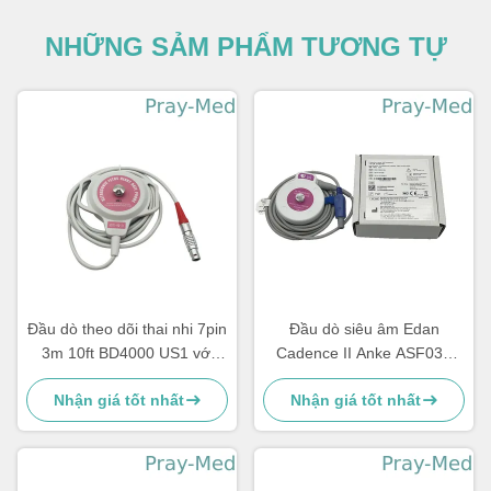
NHỮNG SẢM PHẨM TƯƠNG TỰ
Đầu dò theo dõi thai nhi 7pin
Đầu dò siêu âm Edan
3m 10ft BD4000 US1 với
Cadence II Anke ASF030
đầu dò FHR của Mỹ
Probe 4 Pin Một Notch
Nhận giá tốt nhất
Nhận giá tốt nhất