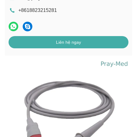
+8618823215281
Liên hệ ngay