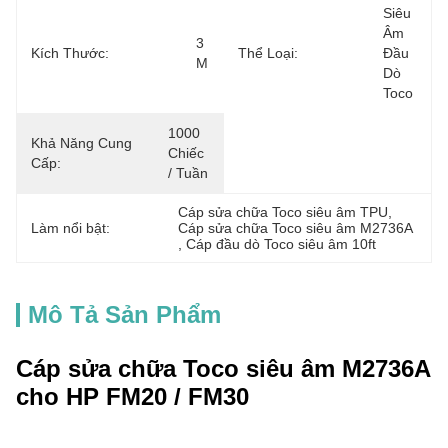
Siêu 
Âm 
3 
Kích Thước:
Thể Loại:
Đầu 
M
Dò 
Toco
1000 
Khả Năng Cung
Chiếc 
Cấp:
/ Tuần
Cáp sửa chữa Toco siêu âm TPU
, 
Làm nổi bật:
Cáp sửa chữa Toco siêu âm M2736A
, 
Cáp đầu dò Toco siêu âm 10ft
Mô Tả Sản Phẩm
Cáp sửa chữa Toco siêu âm M2736A
cho HP FM20 / FM30