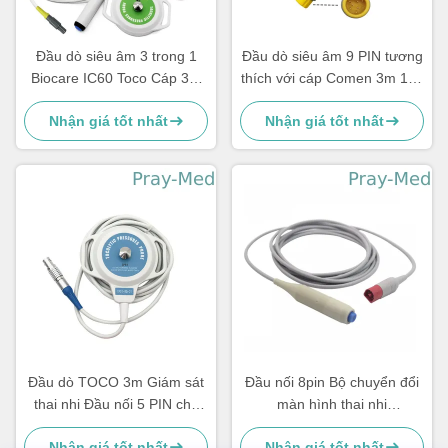
Đầu dò siêu âm 3 trong 1
Đầu dò siêu âm 9 PIN tương
Biocare IC60 Toco Cáp 3m
thích với cáp Comen 3m 10ft
Đầu nối 6 chân
xám
Nhận giá tốt nhất
Nhận giá tốt nhất
Đầu dò TOCO 3m Giám sát
Đầu nối 8pin Bộ chuyển đổi
thai nhi Đầu nối 5 PIN cho
màn hình thai nhi
BD4000XS
989803143411 HP cho
Nhận giá tốt nhất
Nhận giá tốt nhất