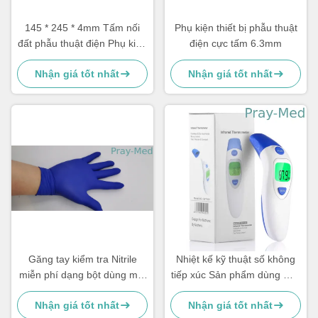
145 * 245 * 4mm Tấm nối
Phụ kiện thiết bị phẫu thuật
đất phẫu thuật điện Phụ kiện
điện cực tấm 6.3mm
có thể tái sử dụng
Nhận giá tốt nhất
Nhận giá tốt nhất
Găng tay kiểm tra Nitrile
Nhiệt kế kỹ thuật số không
miễn phí dạng bột dùng một
tiếp xúc Sản phẩm dùng một
lần S-Xl Kích thước dùng
lần
Nhận giá tốt nhất
Nhận giá tốt nhất
trong y tế