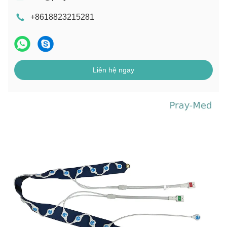
+8618823215281
Liên hệ ngay