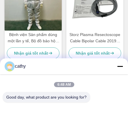
Bệnh viện Sản phẩm dùng
Storz Plasma Resectoscope
một lần y tế, Bộ đồ bảo hộ y
Cable Bipolar Cable 20196-
tế dùng một lần SMS
118
Nhận giá tốt nhất
Nhận giá tốt nhất
cathy
Liên lạc nhanh
6:48 AM
Good day, what product are you looking for?
Địa chỉ
4-5 tầng, Tòa nhà 3,19 đường Bắc Danzi, đường Kengzi,
Quận Pingshan, Shenzhen, Trung Quốc
Điện thoại