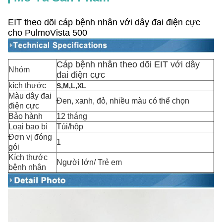
EIT theo dõi cáp bệnh nhân với dây đai điện cực
cho PulmoVista 500
Cáp bệnh nhân theo dõi EIT với dây
Nhóm
đai điện cực
kích thước
S,M,L,XL
Màu dây đai
Đen, xanh, đỏ, nhiều màu có thể chọn
điện cực
Bảo hành
12 tháng
Loại bao bì
Túi/hộp
Đơn vị đóng
1
gói
Kích thước
Người lớn/ Trẻ em
bệnh nhân