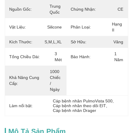
Trung 
Nguồn Gốc:
Chứng Nhận:
CE
Quốc
Hạng 
Vật Liệu:
Silicone
Phân Loại:
II
Kích Thước:
S,M,L,XL
Sở Hữu:
Vâng
3 
1 
Tổng Chiều Dài:
Bảo Hành:
Mét
Năm
1000 
Khả Năng Cung
Chiếc 
Cấp:
/ 
Ngày
Cáp bệnh nhân PulmoVista 500
, 
Làm nổi bật:
Cáp bệnh nhân theo dõi EIT
, 
Cáp bệnh nhân Drager
Mô Tả Sản Phẩm